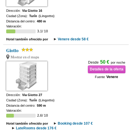
Dirección:
Via Giotto 16
Ciudad (Zona):
Turín
(Lingotto)
Distancia del centro:
480 m
Valoración:
3.1/ 10
Venere desde 58 €
Hotel también ofrecido por
Giotto
Mostrar en el mapa
50 €
Desde
por noche
Detalles de la oferta
Venere
Fuente
Dirección:
Via Giotto 27
Ciudad (Zona):
Turín
(Lingotto)
Distancia del centro:
590 m
Valoración:
2.6/ 10
Booking desde 107 €
Hotel también ofrecido por
LateRooms desde 176 €