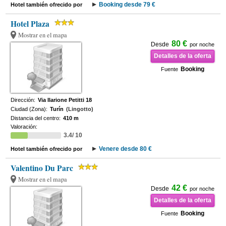
Booking desde 79 €
Hotel también ofrecido por
Hotel Plaza
Mostrar en el mapa
80 €
Desde
por noche
Detalles de la oferta
Booking
Fuente
Dirección:
Via Ilarione Petitti 18
Ciudad (Zona):
Turín
(Lingotto)
Distancia del centro:
410 m
Valoración:
3.4/ 10
Venere desde 80 €
Hotel también ofrecido por
Valentino Du Parc
Mostrar en el mapa
42 €
Desde
por noche
Detalles de la oferta
Booking
Fuente