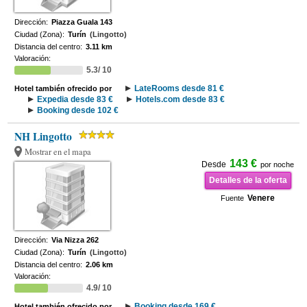
Dirección:
Piazza Guala 143
Ciudad (Zona):
Turín
(Lingotto)
Distancia del centro:
3.11 km
Valoración:
5.3/ 10
LateRooms desde 81 €
Hotel también ofrecido por
Expedia desde 83 €
Hotels.com desde 83 €
Booking desde 102 €
NH Lingotto
Mostrar en el mapa
143 €
Desde
por noche
Detalles de la oferta
Venere
Fuente
Dirección:
Via Nizza 262
Ciudad (Zona):
Turín
(Lingotto)
Distancia del centro:
2.06 km
Valoración:
4.9/ 10
Booking desde 169 €
Hotel también ofrecido por