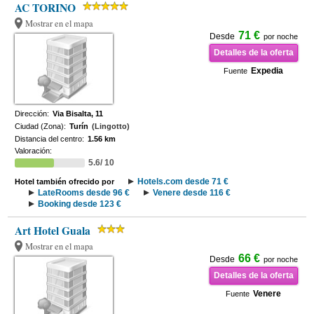
AC TORINO
Mostrar en el mapa
71 €
Desde
por noche
Detalles de la oferta
Expedia
Fuente
Dirección:
Via Bisalta, 11
Ciudad (Zona):
Turín
(Lingotto)
Distancia del centro:
1.56 km
Valoración:
5.6/ 10
Hotels.com desde 71 €
Hotel también ofrecido por
LateRooms desde 96 €
Venere desde 116 €
Booking desde 123 €
Art Hotel Guala
Mostrar en el mapa
66 €
Desde
por noche
Detalles de la oferta
Venere
Fuente