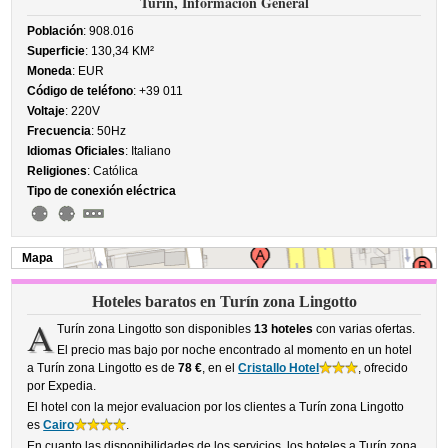
Turín, Información General
Población
: 908.016
Superficie
: 130,34 KM²
Moneda
: EUR
Código de teléfono
: +39 011
Voltaje
: 220V
Frecuencia
: 50Hz
Idiomas Oficiales
: Italiano
Religiones
: Católica
Tipo de conexión eléctrica
Mapa
Hoteles baratos en Turín zona Lingotto
A
Turín zona Lingotto son disponibles
13 hoteles
con varias ofertas.
El precio mas bajo por noche encontrado al momento en un hotel
a Turín zona Lingotto es de
78 €
, en el
Cristallo Hotel
, ofrecido
por Expedia.
El hotel con la mejor evaluacion por los clientes a Turín zona Lingotto
es
Cairo
.
En cuanto las disponibilidades de los servicios, los hoteles a Turín zona