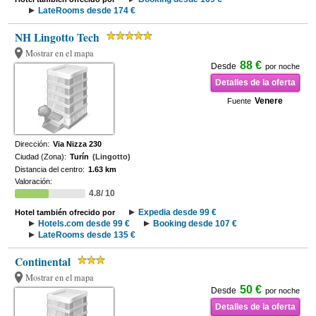
LateRooms desde 174 €
NH Lingotto Tech
Mostrar en el mapa
88 €
Desde
por noche
Detalles de la oferta
Venere
Fuente
Dirección:
Via Nizza 230
Ciudad (Zona):
Turín
(Lingotto)
Distancia del centro:
1.63 km
Valoración:
4.8/ 10
Expedia desde 99 €
Hotel también ofrecido por
Hotels.com desde 99 €
Booking desde 107 €
LateRooms desde 135 €
Continental
Mostrar en el mapa
50 €
Desde
por noche
Detalles de la oferta