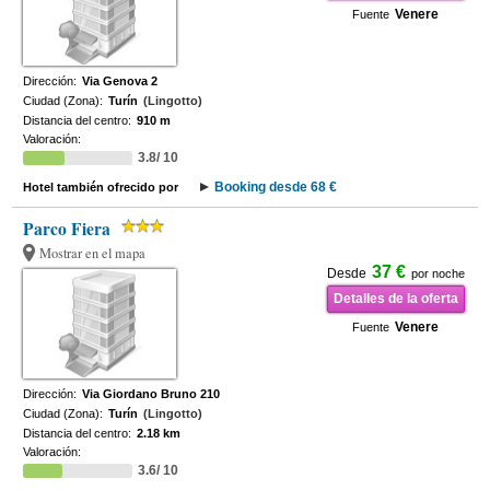
Venere
Fuente
Dirección:
Via Genova 2
Ciudad (Zona):
Turín
(Lingotto)
Distancia del centro:
910 m
Valoración:
3.8/ 10
Booking desde 68 €
Hotel también ofrecido por
Parco Fiera
Mostrar en el mapa
37 €
Desde
por noche
Detalles de la oferta
Venere
Fuente
Dirección:
Via Giordano Bruno 210
Ciudad (Zona):
Turín
(Lingotto)
Distancia del centro:
2.18 km
Valoración:
3.6/ 10