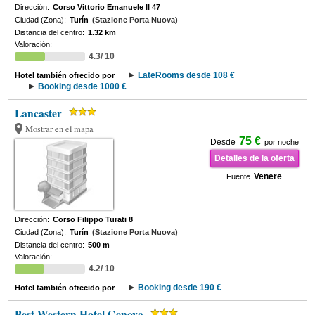
Dirección:
Corso Vittorio Emanuele II 47
Ciudad (Zona):
Turín
(Stazione Porta Nuova)
Distancia del centro:
1.32 km
Valoración:
4.3/ 10
LateRooms desde 108 €
Hotel también ofrecido por
Booking desde 1000 €
Lancaster
Mostrar en el mapa
75 €
Desde
por noche
Detalles de la oferta
Venere
Fuente
Dirección:
Corso Filippo Turati 8
Ciudad (Zona):
Turín
(Stazione Porta Nuova)
Distancia del centro:
500 m
Valoración:
4.2/ 10
Booking desde 190 €
Hotel también ofrecido por
Best Western Hotel Genova