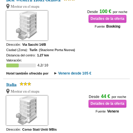
Mostrar en el mapa
100 €
Desde
por noche
Detalles de la oferta
Booking
Fuente
Dirección:
Via Sacchi 14/B
Ciudad (Zona):
Turín
(Stazione Porta Nuova)
Distancia del centro:
1.27 km
Valoración:
4.2/ 10
Venere desde 105 €
Hotel también ofrecido por
Italia
Mostrar en el mapa
44 €
Desde
por noche
Detalles de la oferta
Venere
Fuente
Dirección:
Corso Stati Uniti 9/Bis