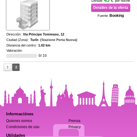
45 €
Desde
por noche
Detalles de la oferta
Booking
Fuente
Dirección:
Via Principe Tommaso, 12
Ciudad (Zona):
Turín
(Stazione Porta Nuova)
Distancia del centro:
1.02 km
Valoración:
0/ 10
1
2
Informaciónes
Quienes somos
Prensa
Condiciones de uso
Privacy
Utilidades