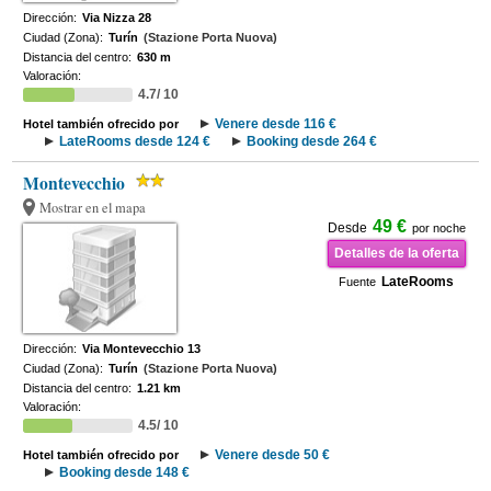
Dirección:
Via Nizza 28
Ciudad (Zona):
Turín
(Stazione Porta Nuova)
Distancia del centro:
630 m
Valoración:
4.7/ 10
Venere desde 116 €
Hotel también ofrecido por
LateRooms desde 124 €
Booking desde 264 €
Montevecchio
Mostrar en el mapa
49 €
Desde
por noche
Detalles de la oferta
LateRooms
Fuente
Dirección:
Via Montevecchio 13
Ciudad (Zona):
Turín
(Stazione Porta Nuova)
Distancia del centro:
1.21 km
Valoración:
4.5/ 10
Venere desde 50 €
Hotel también ofrecido por
Booking desde 148 €