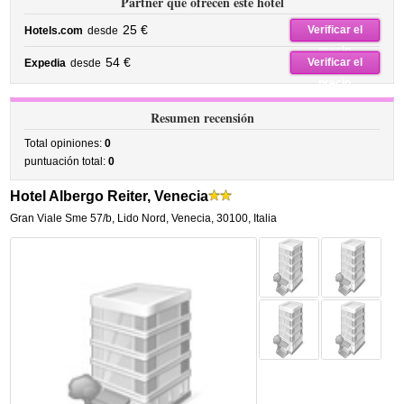
Partner que ofrecen este hotel
25 €
Verificar el
Hotels.com
desde
precio
54 €
Verificar el
Expedia
desde
precio
Resumen recensión
Total opiniones:
0
puntuación total:
0
Hotel Albergo Reiter, Venecia
Gran Viale Sme 57/b
,
Lido Nord,
Venecia
,
30100,
Italia