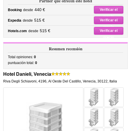
Partner que ofrecen este hotel
440 €
Verificar el
Booking
desde
precio
515 €
Verificar el
Expedia
desde
precio
515 €
Verificar el
Hotels.com
desde
precio
Resumen recensión
Total opiniones:
0
puntuación total:
0
Hotel Danieli, Venecia
Riva Degli Schiavoni, 4196
,
Al Oeste Del Castillo,
Venecia
,
30122,
Italia