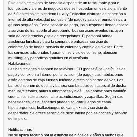
Este establecimiento de Venecia dispone de un restaurante y bar o
lounge. Los viajeros de negocios que se hospedan en este alojamiento
de 5.0 estrellas de la cadena Luxury Collection disfrutan de conexión a
Internet de alta velocidad por cable (de pago) y sala de reuniones para
grupos pequeños. Como servicio de pago, los huéspedes tienen acceso
a servicio de transporte al aeropuerto. Los servicios eventos incluyen
sala de conferencias y sala de recepciones. El personal brinda
asistencia turística y para la compra de entradas, servicio de
celebración de bodas, servicio de catering y cambio de divisas. Entre
los servicios adicionales figuran un servicio de conserje, atención
multilingüe y periódicos gratuitos en el vestíbulo.
Habitaciones.
Las habitaciones disponen de televisor LCD (por satélite), películas de
pago y conexión a Internet por televisión (de pago). Las habitaciones
están dotadas de caja fuerte y teléfono directo con correo de voz. Los
baños disponen de ducha y bañera combinadas con cabezal de ducha
manual,teléfonos, batas o albornoces y bidé. Las habitaciones también
cuentan con climatizador, aire acondicionado y zapatillas. Según sus
necesidades, los huéspedes pueden solicitar juegos de cama
hipoalergénicos, toallas/juegos de cama extras y servicio de
despertador. Se ofrece servicio de descubierta por las noches y servicio
de limpieza.
Notificaciones:
No se aplica recargo por la estancia de niños de 2 años o menos que