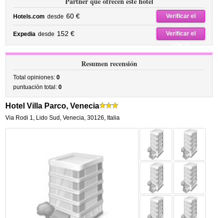
Partner que ofrecen este hotel
60 €
Verificar el
Hotels.com
desde
precio
152 €
Verificar el
Expedia
desde
precio
Resumen recensión
Total opiniones:
0
puntuación total:
0
Hotel Villa Parco, Venecia
Via Rodi 1
,
Lido Sud,
Venecia
,
30126,
Italia