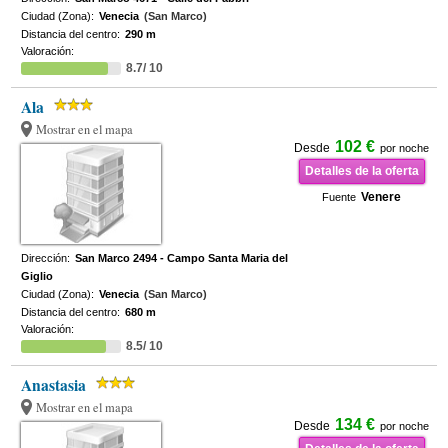
Ciudad (Zona):
Venecia
(San Marco)
Distancia del centro:
290 m
Valoración:
8.7/ 10
Ala
Mostrar en el mapa
102 €
Desde
por noche
Detalles de la oferta
Venere
Fuente
Dirección:
San Marco 2494 - Campo Santa Maria del
Giglio
Ciudad (Zona):
Venecia
(San Marco)
Distancia del centro:
680 m
Valoración:
8.5/ 10
Anastasia
Mostrar en el mapa
134 €
Desde
por noche