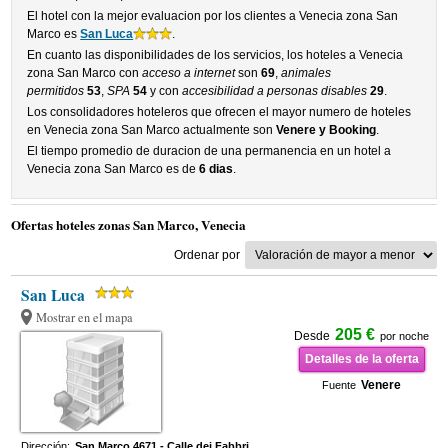
El hotel con la mejor evaluacion por los clientes a Venecia zona San
Marco es
San Luca
.
En cuanto las disponibilidades de los servicios, los hoteles a Venecia
zona San Marco con
acceso a internet
son
69
,
animales
permitidos
53
,
SPA
54
y con
accesibilidad a personas disables
29
.
Los consolidadores hoteleros que ofrecen el mayor numero de hoteles
en Venecia zona San Marco actualmente son
Venere y Booking
.
El tiempo promedio de duracion de una permanencia en un hotel a
Venecia zona San Marco es de
6 dias
.
Ofertas hoteles zonas San Marco, Venecia
Ordenar por
San Luca
Mostrar en el mapa
205 €
Desde
por noche
Detalles de la oferta
Venere
Fuente
Dirección:
San Marco 4671 - Calle dei Fabbri