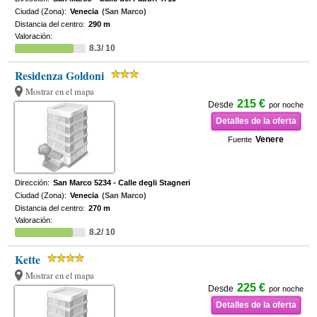
Ciudad (Zona):
Venecia
(San Marco)
Distancia del centro:
290 m
Valoración:
8.3/ 10
Residenza Goldoni
Mostrar en el mapa
215 €
Desde
por noche
Detalles de la oferta
Venere
Fuente
Dirección:
San Marco 5234 - Calle degli Stagneri
Ciudad (Zona):
Venecia
(San Marco)
Distancia del centro:
270 m
Valoración:
8.2/ 10
Kette
Mostrar en el mapa
225 €
Desde
por noche
Detalles de la oferta