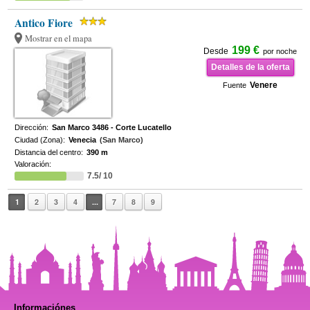
Antico Fiore
Mostrar en el mapa
199 €
Desde
por noche
Detalles de la oferta
Venere
Fuente
Dirección:
San Marco 3486 - Corte Lucatello
Ciudad (Zona):
Venecia
(San Marco)
Distancia del centro:
390 m
Valoración:
7.5/ 10
1
2
3
4
...
7
8
9
Informaciónes