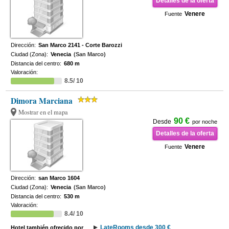
Detalles de la oferta
Venere
Fuente
Dirección:
San Marco 2141 - Corte Barozzi
Ciudad (Zona):
Venecia
(San Marco)
Distancia del centro:
680 m
Valoración:
8.5/ 10
Dimora Marciana
Mostrar en el mapa
90 €
Desde
por noche
Detalles de la oferta
Venere
Fuente
Dirección:
san Marco 1604
Ciudad (Zona):
Venecia
(San Marco)
Distancia del centro:
530 m
Valoración:
8.4/ 10
LateRooms desde 300 €
Hotel también ofrecido por