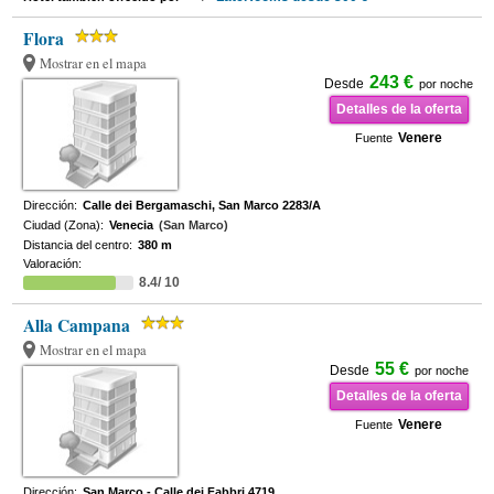
Flora
Mostrar en el mapa
243 €
Desde
por noche
Detalles de la oferta
Venere
Fuente
Dirección:
Calle dei Bergamaschi, San Marco 2283/A
Ciudad (Zona):
Venecia
(San Marco)
Distancia del centro:
380 m
Valoración:
8.4/ 10
Alla Campana
Mostrar en el mapa
55 €
Desde
por noche
Detalles de la oferta
Venere
Fuente
Dirección:
San Marco - Calle dei Fabbri 4719