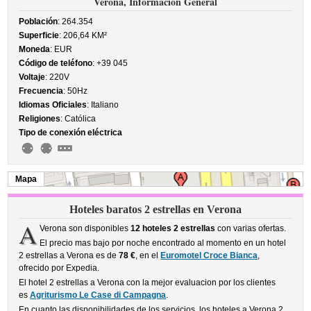
Verona, Información General
Población
: 264.354
Superficie
: 206,64 KM²
Moneda
: EUR
Código de teléfono
: +39 045
Voltaje
: 220V
Frecuencia
: 50Hz
Idiomas Oficiales
: Italiano
Religiones
: Católica
Tipo de conexión eléctrica
Mapa
Hoteles baratos 2 estrellas en Verona
A
Verona son disponibles
12 hoteles 2 estrellas
con varias ofertas.
El precio mas bajo por noche encontrado al momento en un hotel
2 estrellas a Verona es de
78 €
, en el
Euromotel Croce Bianca
,
ofrecido por Expedia.
El hotel 2 estrellas a Verona con la mejor evaluacion por los clientes
es
Agriturismo Le Case di Campagna
.
En cuanto las disponibilidades de los servicios, los hoteles a Verona 2