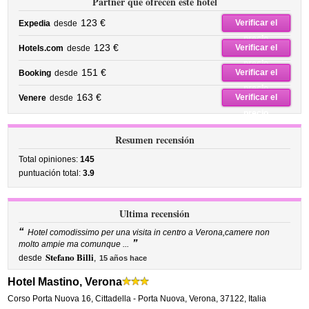
Partner que ofrecen este hotel
123 €
Verificar el
Expedia
desde
precio
123 €
Verificar el
Hotels.com
desde
precio
151 €
Verificar el
Booking
desde
precio
163 €
Verificar el
Venere
desde
precio
Resumen recensión
Total opiniones:
145
puntuación total:
3.9
Ultima recensión
“
Hotel comodissimo per una visita in centro a Verona,camere non
”
molto ampie ma comunque ...
Stefano Billi
desde
,
15 años hace
Hotel Mastino, Verona
Corso Porta Nuova 16
,
Cittadella - Porta Nuova,
Verona
,
37122,
Italia