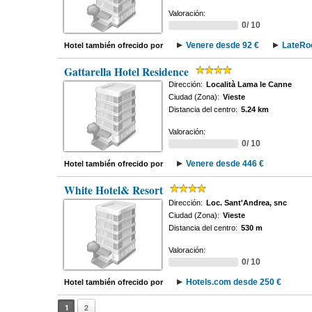
Valoración:
0/ 10
Venere desde 92 €
LateRo
Hotel también ofrecido por
Gattarella Hotel Residence
Dirección:
Località Lama le Canne
Ciudad (Zona):
Vieste
Distancia del centro:
5.24 km
Valoración:
0/ 10
Venere desde 446 €
Hotel también ofrecido por
White Hotel& Resort
Dirección:
Loc. Sant'Andrea, snc
Ciudad (Zona):
Vieste
Distancia del centro:
530 m
Valoración:
0/ 10
Hotels.com desde 250 €
Hotel también ofrecido por
1
2