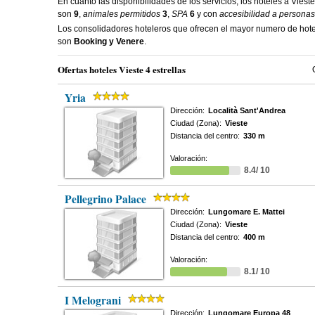
En cuanto las disponibilidades de los servicios, los hoteles a Vieste
son
9
,
animales permitidos
3
,
SPA
6
y con
accesibilidad a personas
Los consolidadores hoteleros que ofrecen el mayor numero de hotel
son
Booking y Venere
.
Ofertas hoteles Vieste 4 estrellas
Yria
Dirección:
Località Sant'Andrea
Ciudad (Zona):
Vieste
Distancia del centro:
330 m
Valoración:
8.4/ 10
Pellegrino Palace
Dirección:
Lungomare E. Mattei
Ciudad (Zona):
Vieste
Distancia del centro:
400 m
Valoración:
8.1/ 10
I Melograni
Dirección:
Lungomare Europa 48