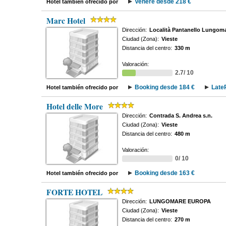
Venere desde 218 €
Hotel también ofrecido por
Marc Hotel
Dirección:
Località Pantanello Lungom
Ciudad (Zona):
Vieste
Distancia del centro:
330 m
Valoración:
2.7/ 10
Booking desde 184 €
Late
Hotel también ofrecido por
Hotel delle More
Dirección:
Contrada S. Andrea s.n.
Ciudad (Zona):
Vieste
Distancia del centro:
480 m
Valoración:
0/ 10
Booking desde 163 €
Hotel también ofrecido por
FORTE HOTEL
Dirección:
LUNGOMARE EUROPA
Ciudad (Zona):
Vieste
Distancia del centro:
270 m