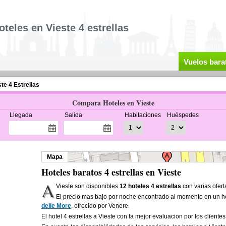
oteles en Vieste 4 estrellas
Vuelos bara
te 4 Estrellas
Compara Hoteles en Vieste
Llegada
Salida
Habitaciones
Huéspedes
Mapa
Hoteles baratos 4 estrellas en Vieste
A
Vieste son disponibles
12 hoteles 4 estrellas
con varias ofert
El precio mas bajo por noche encontrado al momento en un hot
delle More
, ofrecido por Venere.
El hotel 4 estrellas a Vieste con la mejor evaluacion por los cliente