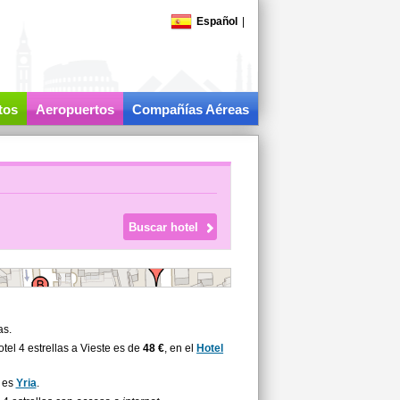
Español
|
tos
Aeropuertos
Compañías Aéreas
as.
el 4 estrellas a Vieste es de
48 €
, en el
Hotel
s es
Yria
.