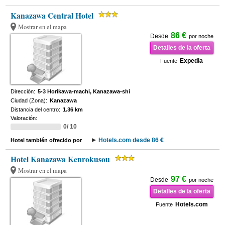
Kanazawa Central Hotel
Mostrar en el mapa
86 €
Desde
por noche
Detalles de la oferta
Expedia
Fuente
Dirección:
5-3 Horikawa-machi, Kanazawa-shi
Ciudad (Zona):
Kanazawa
Distancia del centro:
1.36 km
Valoración:
0/ 10
Hotels.com desde 86 €
Hotel también ofrecido por
Hotel Kanazawa Kenrokusou
Mostrar en el mapa
97 €
Desde
por noche
Detalles de la oferta
Hotels.com
Fuente