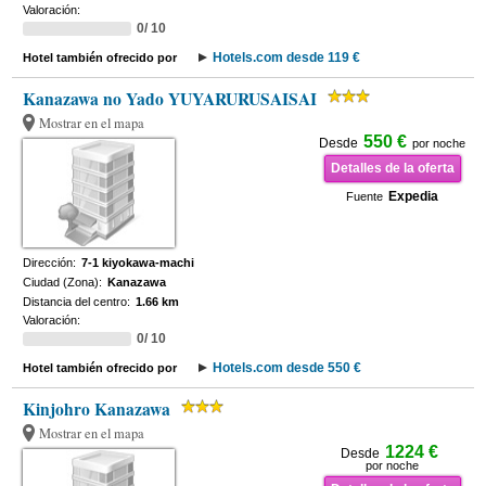
Valoración:
0/ 10
Hotels.com desde 119 €
Hotel también ofrecido por
Kanazawa no Yado YUYARURUSAISAI
Mostrar en el mapa
550 €
Desde
por noche
Detalles de la oferta
Expedia
Fuente
Dirección:
7-1 kiyokawa-machi
Ciudad (Zona):
Kanazawa
Distancia del centro:
1.66 km
Valoración:
0/ 10
Hotels.com desde 550 €
Hotel también ofrecido por
Kinjohro Kanazawa
Mostrar en el mapa
1224 €
Desde
por noche