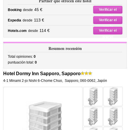
Partner que ofrecen este hotel
45 €
Verificar el
Booking
desde
precio
113 €
Verificar el
Expedia
desde
precio
114 €
Verificar el
Hotels.com
desde
precio
Resumen recensión
Total opiniones:
0
puntuación total:
0
Hotel Dormy Inn Sapporo, Sapporo
4-1 Minami 2-jo Nishi 6-Chome Chuo
,
Sapporo
,
060-0062,
Japón