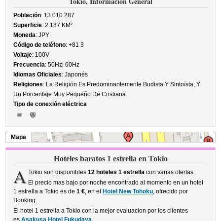
Tokio, Información General
Población
: 13.010.287
Superficie
: 2.187 KM²
Moneda
: JPY
Código de teléfono
: +81 3
Voltaje
: 100V
Frecuencia
: 50Hz| 60Hz
Idiomas Oficiales
: Japonés
Religiones
: La Religión Es Predominantemente Budista Y Sintoísta, Y
Un Porcentaje Muy Pequeño De Cristiana.
Tipo de conexión eléctrica
Mapa
Hoteles baratos 1 estrella en Tokio
A
Tokio son disponibles
12 hoteles 1 estrella
con varias ofertas.
El precio mas bajo por noche encontrado al momento en un hotel
1 estrella a Tokio es de
1 €
, en el
Hotel New Tohoku
, ofrecido por
Booking.
El hotel 1 estrella a Tokio con la mejor evaluacion por los clientes
es
Asakusa Hotel Fukudaya
.