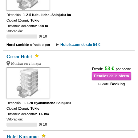
Dirección:
1-2-5 Kabukicho, Shinjuku-ku
Ciudad (Zona):
Tokio
Distancia del centro:
990 m
Valoración:
0/ 10
Hotels.com desde 54 €
Hotel también ofrecido por
Green Hotel
Mostrar en el mapa
53 €
Desde
por noche
Detalles de la oferta
Booking
Fuente
Dirección:
1-1-20 Hyakunincho Shinjuku
Ciudad (Zona):
Tokio
Distancia del centro:
1.6 km
Valoración:
0/ 10
Hotel Kuramae