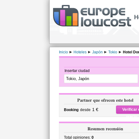
H
Inicio
Hoteles
Japón
Tokio
Hotel Do
Insertar ciudad
Partner que ofrecen este hotel
1 €
Verificar 
Booking
desde
precio
Resumen recensión
Total opiniones:
0