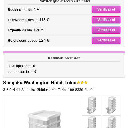
Partner que ofrecen este hotel
1 €
Verificar el
Booking
desde
precio
113 €
Verificar el
LateRooms
desde
precio
120 €
Verificar el
Expedia
desde
precio
124 €
Verificar el
Hotels.com
desde
precio
Resumen recensión
Total opiniones:
0
puntuación total:
0
Shinjuku Washington Hotel, Tokio
3-2-9 Nishi-Shinjuku, Shinjuku-ku
,
Tokio
,
160-8336,
Japón