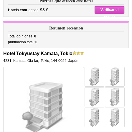
Partner que ofrecen este hotel
93 €
Verificar el
Hotels.com
desde
precio
Resumen recensión
Total opiniones:
0
puntuación total:
0
Hotel Tokyustay Kamata, Tokio
4231, Kamata, Ota-ku
,
Tokio
,
144-0052,
Japón