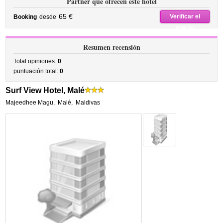
Partner que ofrecen este hotel
65 €
Verificar el
Booking
desde
precio
Resumen recensión
Total opiniones:
0
puntuación total:
0
Surf View Hotel, Malé
Majeedhee Magu
,
Malé
,
Maldivas