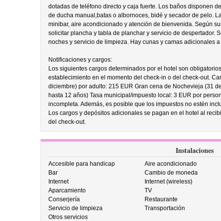
dotadas de teléfono directo y caja fuerte. Los baños disponen
de ducha manual,batas o albornoces, bidé y secador de pelo. L
minibar, aire acondicionado y atención de bienvenida. Según 
solicitar plancha y tabla de planchar y servicio de despertador. S
noches y servicio de limpieza. Hay cunas y camas adicionales a d
Notificaciones y cargos:
Los siguientes cargos determinados por el hotel son obligatorio
establecimiento en el momento del check-in o del check-out. Ca
diciembre) por adulto: 215 EUR Gran cena de Nochevieja (31 de
hasta 12 años) Tasa municipal/impuesto local: 3 EUR por persona
incompleta. Además, es posible que los impuestos no estén inclu
Los cargos y depósitos adicionales se pagan en el hotel al recibi
del check-out.
Instalaciones
Accesible para handicap
Aire acondicionado
Bar
Cambio de moneda
Internet
Internet (wireless)
Aparcamiento
TV
Conserjería
Restaurante
Servicio de limpieza
Transportación
Otros servicios