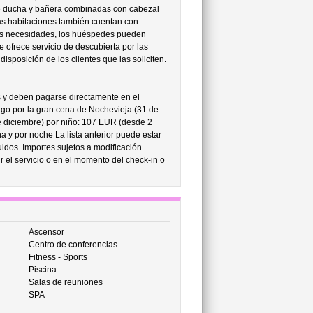
 de ducha y bañera combinadas con cabezal
as habitaciones también cuentan con
sus necesidades, los huéspedes pueden
e ofrece servicio de descubierta por las
isposición de los clientes que las soliciten.
s y deben pagarse directamente en el
rgo por la gran cena de Nochevieja (31 de
 diciembre) por niño: 107 EUR (desde 2
 y por noche La lista anterior puede estar
idos. Importes sujetos a modificación.
r el servicio o en el momento del check-in o
Ascensor
Centro de conferencias
Fitness - Sports
Piscina
Salas de reuniones
SPA