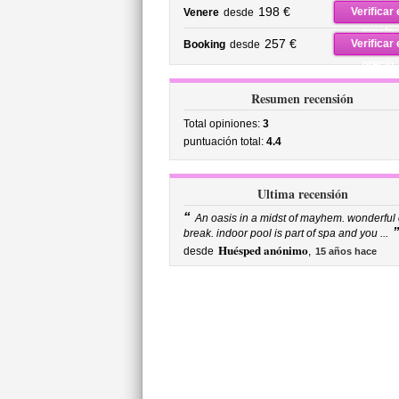
precio
198 €
Verificar 
Venere
desde
precio
257 €
Verificar 
Booking
desde
precio
Resumen recensión
Total opiniones:
3
puntuación total:
4.4
Ultima recensión
“
An oasis in a midst of mayhem. wonderful 
break. indoor pool is part of spa and you ...
Huésped anónimo
desde
,
15 años hace