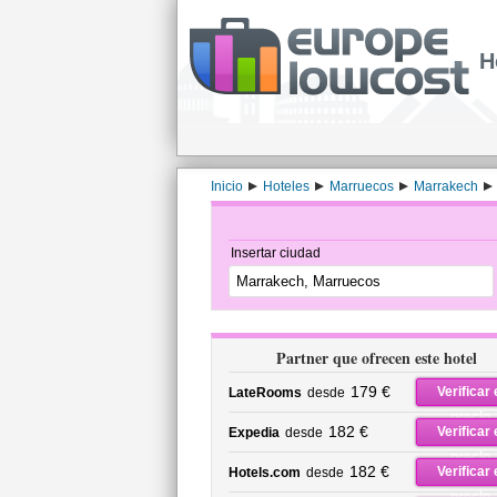
H
Inicio
Hoteles
Marruecos
Marrakech
Insertar ciudad
Partner que ofrecen este hotel
179 €
Verificar 
LateRooms
desde
precio
182 €
Verificar 
Expedia
desde
precio
182 €
Verificar 
Hotels.com
desde