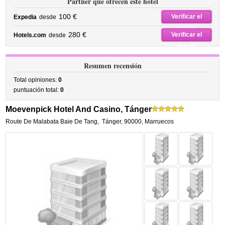
Partner que ofrecen este hotel
100 €
Verificar el
Expedia
desde
precio
280 €
Verificar el
Hotels.com
desde
precio
Resumen recensión
Total opiniones:
0
puntuación total:
0
Moevenpick Hotel And Casino, Tánger
Route De Malabata Baie De Tang
,
Tánger
,
90000,
Marruecos