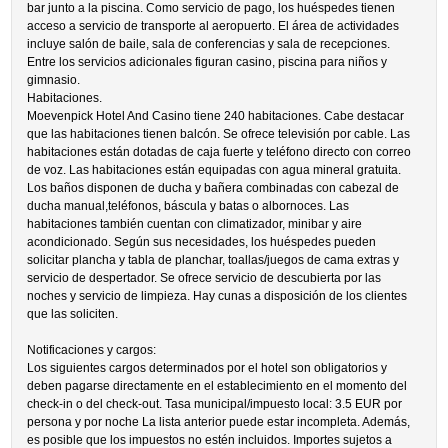
bar junto a la piscina. Como servicio de pago, los huéspedes tienen
acceso a servicio de transporte al aeropuerto. El área de actividades
incluye salón de baile, sala de conferencias y sala de recepciones.
Entre los servicios adicionales figuran casino, piscina para niños y
gimnasio.
Habitaciones.
Moevenpick Hotel And Casino tiene 240 habitaciones. Cabe destacar
que las habitaciones tienen balcón. Se ofrece televisión por cable. Las
habitaciones están dotadas de caja fuerte y teléfono directo con correo
de voz. Las habitaciones están equipadas con agua mineral gratuita.
Los baños disponen de ducha y bañera combinadas con cabezal de
ducha manual,teléfonos, báscula y batas o albornoces. Las
habitaciones también cuentan con climatizador, minibar y aire
acondicionado. Según sus necesidades, los huéspedes pueden
solicitar plancha y tabla de planchar, toallas/juegos de cama extras y
servicio de despertador. Se ofrece servicio de descubierta por las
noches y servicio de limpieza. Hay cunas a disposición de los clientes
que las soliciten.
Notificaciones y cargos:
Los siguientes cargos determinados por el hotel son obligatorios y
deben pagarse directamente en el establecimiento en el momento del
check-in o del check-out. Tasa municipal/impuesto local: 3.5 EUR por
persona y por noche La lista anterior puede estar incompleta. Además,
es posible que los impuestos no estén incluidos. Importes sujetos a