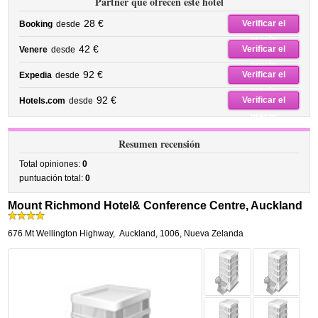
Partner que ofrecen este hotel
28 €
Verificar el
Booking
desde
precio
42 €
Verificar el
Venere
desde
precio
92 €
Verificar el
Expedia
desde
precio
92 €
Verificar el
Hotels.com
desde
precio
Resumen recensión
Total opiniones:
0
puntuación total:
0
Mount Richmond Hotel& Conference Centre, Auckland
676 Mt Wellington Highway
,
Auckland
,
1006,
Nueva Zelanda