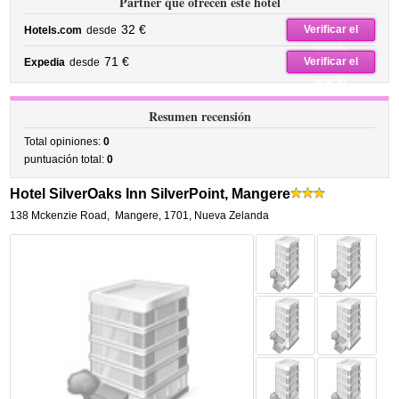
Partner que ofrecen este hotel
32 €
Verificar el
Hotels.com
desde
precio
71 €
Verificar el
Expedia
desde
precio
Resumen recensión
Total opiniones:
0
puntuación total:
0
Hotel SilverOaks Inn SilverPoint, Mangere
138 Mckenzie Road
,
Mangere
,
1701,
Nueva Zelanda