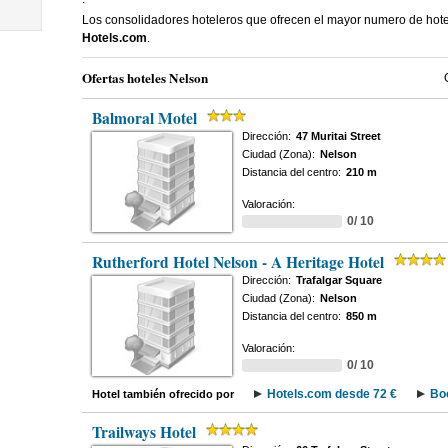
Los consolidadores hoteleros que ofrecen el mayor numero de hot
Hotels.com
.
Ofertas hoteles Nelson
Balmoral Motel
Dirección:
47 Muritai Street
Ciudad (Zona):
Nelson
Distancia del centro:
210 m
Valoración:
0/ 10
Rutherford Hotel Nelson - A Heritage Hotel
Dirección:
Trafalgar Square
Ciudad (Zona):
Nelson
Distancia del centro:
850 m
Valoración:
0/ 10
Hotels.com desde 72 €
Bo
Hotel también ofrecido por
Trailways Hotel