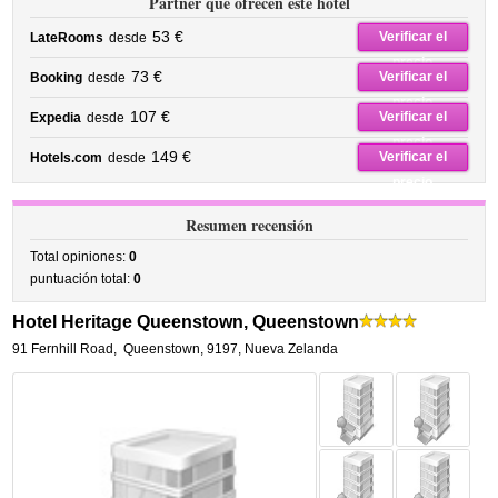
Partner que ofrecen este hotel
53 €
Verificar el
LateRooms
desde
precio
73 €
Verificar el
Booking
desde
precio
107 €
Verificar el
Expedia
desde
precio
149 €
Verificar el
Hotels.com
desde
precio
Resumen recensión
Total opiniones:
0
puntuación total:
0
Hotel Heritage Queenstown, Queenstown
91 Fernhill Road
,
Queenstown
,
9197,
Nueva Zelanda