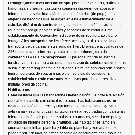
Heritage Queenstown dispone de spa, piscina descubierta, bañera de
hidromasaje y sauna. Las zonas comunes disponen de acceso a
Internet de alta velocidad alámbrico e inalámbrico (de pago). Los
viajeros de negocios que se alojen en este establecimiento de 4.5
estrellas disfrutan de centro de negocios abierto las 24 horas, sala de
reuniones para grupos pequeños y servicios de secretaría. Este
establecimiento de Queenstown dispone de un restaurante y bar o
lounge. A los huéspedes se les ofrece acceso gratuito a servicio de
transporte de cercanías en un radio de 1 km. El área de actividades de
286 metros cuadrados incluye sala de exposiciones, sala de
conferencias y sala de recepciones. El personal brinda asistencia
turística y para la compra de entradas, servicio de celebración de bodas,
servicio de catering y cambio de divisas. Entre los servicios adicionales
figuran servicios de spa, gimnasio y un servicio de conserje. El
establecimiento cuenta conzonas exclusivas para fumadores. Hay
instalaciones de cocina.
Habitaciones.
Cabe destacar que las habitaciones tienen balcón. Se ofrece televisión
por cable o satélite con películas de pago. Las habitaciones están
dotadas de teléfono directo y caja fuerte. Las habitaciones gozan de
sofá cama y escritorio. Las habitaciones están equipadas con cafetera y
tetera. Los baños disponen de batas o albornoces, secador de pelo y
artículos de higiene personal gratuitos. Las habitaciones también
cuentan con minibar, plancha y tabla de planchar y ventana que se
puede abrir. Además, se ofrece servicio de descubierta nocturno y los