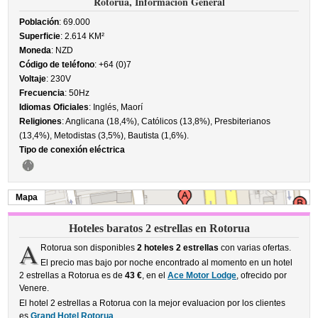
Rotorua, Información General
Población
: 69.000
Superficie
: 2.614 KM²
Moneda
: NZD
Código de teléfono
: +64 (0)7
Voltaje
: 230V
Frecuencia
: 50Hz
Idiomas Oficiales
: Inglés, Maorí
Religiones
: Anglicana (18,4%), Católicos (13,8%), Presbiterianos
(13,4%), Metodistas (3,5%), Bautista (1,6%).
Tipo de conexión eléctrica
Mapa
Hoteles baratos 2 estrellas en Rotorua
A
Rotorua son disponibles
2 hoteles 2 estrellas
con varias ofertas.
El precio mas bajo por noche encontrado al momento en un hotel
2 estrellas a Rotorua es de
43 €
, en el
Ace Motor Lodge
, ofrecido por
Venere.
El hotel 2 estrellas a Rotorua con la mejor evaluacion por los clientes
es
Grand Hotel Rotorua
.