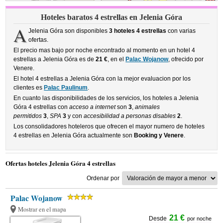
Hoteles baratos 4 estrellas en Jelenia Góra
A
Jelenia Góra son disponibles
3 hoteles 4 estrellas
con varias
ofertas.
El precio mas bajo por noche encontrado al momento en un hotel 4
estrellas a Jelenia Góra es de
21 €
, en el
Palac Wojanow
, ofrecido por
Venere.
El hotel 4 estrellas a Jelenia Góra con la mejor evaluacion por los
clientes es
Pałac Paulinum
.
En cuanto las disponibilidades de los servicios, los hoteles a Jelenia
Góra 4 estrellas con
acceso a internet
son
3
,
animales
permitidos
3
,
SPA
3
y con
accesibilidad a personas disables
2
.
Los consolidadores hoteleros que ofrecen el mayor numero de hoteles
4 estrellas en Jelenia Góra actualmente son
Booking y Venere
.
Ofertas hoteles Jelenia Góra 4 estrellas
Ordenar por
Palac Wojanow
Mostrar en el mapa
21 €
Desde
por noche