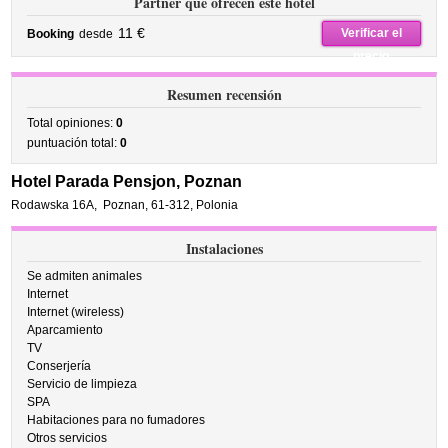
Partner que ofrecen este hotel
11 €
Verificar el
Booking
desde
precio
Resumen recensión
Total opiniones:
0
puntuación total:
0
Hotel Parada Pensjon, Poznan
Rodawska 16A
,
Poznan
,
61-312,
Polonia
Instalaciones
Se admiten animales
Internet
Internet (wireless)
Aparcamiento
TV
Conserjería
Servicio de limpieza
SPA
Habitaciones para no fumadores
Otros servicios