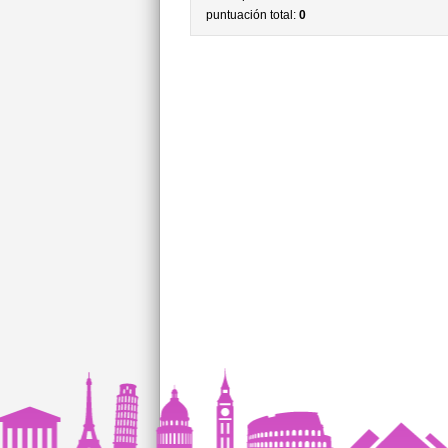
puntuación total:
0