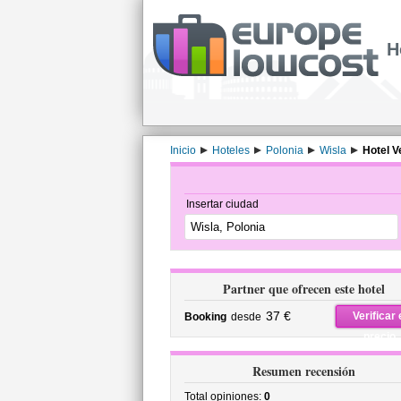
H
Inicio
Hoteles
Polonia
Wisla
Hotel V
Insertar ciudad
Partner que ofrecen este hotel
37 €
Verificar 
Booking
desde
precio
Resumen recensión
Total opiniones:
0