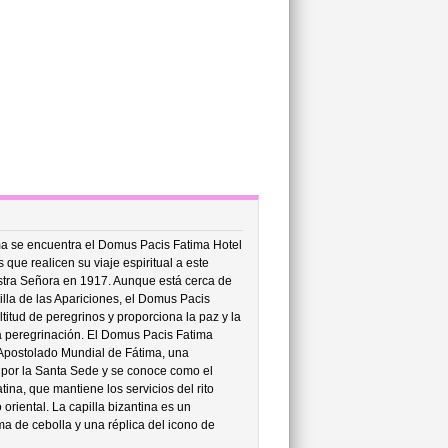
ma se encuentra el Domus Pacis Fatima Hotel
 que realicen su viaje espiritual a este
tra Señora en 1917. Aunque está cerca de
illa de las Apariciones, el Domus Pacis
ltitud de peregrinos y proporciona la paz y la
la peregrinación. El Domus Pacis Fatima
l Apostolado Mundial de Fátima, una
a por la Santa Sede y se conoce como el
atina, que mantiene los servicios del rito
o oriental. La capilla bizantina es un
a de cebolla y una réplica del icono de