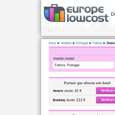
D
Inicio
Hoteles
Portugal
Fatima
Domus
Insertar ciudad
Partner que ofrecen este hotel
42 €
Verificar 
Venere
desde
precio
213 €
Verificar 
Booking
desde
precio