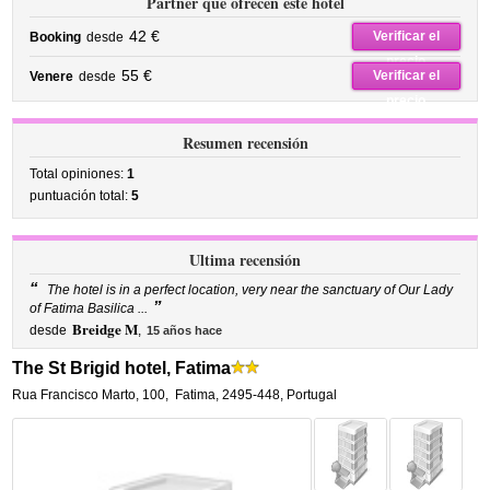
Partner que ofrecen este hotel
42 €
Verificar el
Booking
desde
precio
55 €
Verificar el
Venere
desde
precio
Resumen recensión
Total opiniones:
1
puntuación total:
5
Ultima recensión
“
The hotel is in a perfect location, very near the sanctuary of Our Lady
”
of Fatima Basilica ...
Breidge M
desde
,
15 años hace
The St Brigid hotel, Fatima
Rua Francisco Marto, 100
,
Fatima
,
2495-448,
Portugal