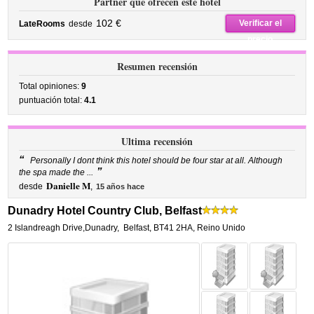
Partner que ofrecen este hotel
102 €
Verificar el
LateRooms
desde
precio
Resumen recensión
Total opiniones:
9
puntuación total:
4.1
Ultima recensión
“
Personally I dont think this hotel should be four star at all. Although
”
the spa made the ...
Danielle M
desde
,
15 años hace
Dunadry Hotel Country Club, Belfast
2 Islandreagh Drive,Dunadry
,
Belfast
,
BT41 2HA,
Reino Unido