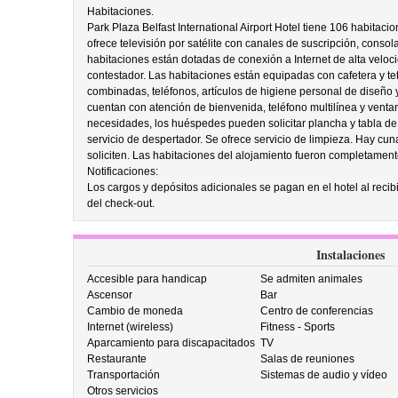
Habitaciones.
Park Plaza Belfast International Airport Hotel tiene 106 habitacio
ofrece televisión por satélite con canales de suscripción, conso
habitaciones están dotadas de conexión a Internet de alta velocid
contestador. Las habitaciones están equipadas con cafetera y t
combinadas, teléfonos, artículos de higiene personal de diseño
cuentan con atención de bienvenida, teléfono multilínea y vent
necesidades, los huéspedes pueden solicitar plancha y tabla de 
servicio de despertador. Se ofrece servicio de limpieza. Hay cuna
soliciten. Las habitaciones del alojamiento fueron completamen
Notificaciones:
Los cargos y depósitos adicionales se pagan en el hotel al recibi
del check-out.
Instalaciones
Accesible para handicap
Se admiten animales
Ascensor
Bar
Cambio de moneda
Centro de conferencias
Internet (wireless)
Fitness - Sports
Aparcamiento para discapacitados
TV
Restaurante
Salas de reuniones
Transportación
Sistemas de audio y vídeo
Otros servicios