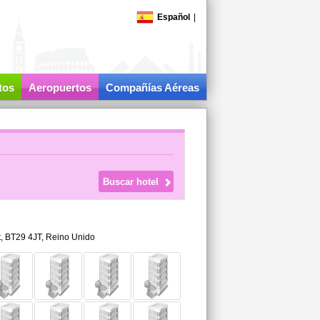
Español
|
tos
Aeropuertos
Compañías Aéreas
t
,
BT29 4JT,
Reino Unido