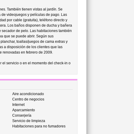
nes. También tienen vistas al jardín. Se
la de videojuegos y películas de pago. Las
ad por cable (gratuita), teléfono directo y
etera. Los baños disponen de ducha y bañera
 y secador de pelo. Las habitaciones también
ana que se puede abrir. Según sus
planchar, toallas/juegos de cama extras y
s a disposición de los clientes que las
te renovadas en febrero de 2009.
r el servicio o en el momento del check-in o
Aire acondicionado
Centro de negocios
Internet
Aparcamiento
Conserjería
Servicio de limpieza
Habitaciones para no fumadores