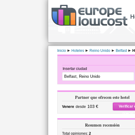
H
Inicio
Hoteles
Reino Unido
Belfast
H
Insertar ciudad
Partner que ofrecen este hotel
103 €
Verificar 
Venere
desde
precio
Resumen recensión
Total opiniones:
2