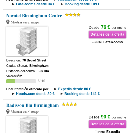
LateRooms desde 94 €
Booking desde 109 €
Novotel Birmingham Centre
Mostrar en el mapa
76 €
Desde
por noche
Detalles de la oferta
LateRooms
Fuente
Dirección:
70 Broad Street
Ciudad (Zona):
Birmingham
Distancia del centro:
1.07 km
Valoración:
3/ 10
Expedia desde 80 €
Hotel también ofrecido por
Hotels.com desde 80 €
Booking desde 141 €
Radisson Blu Birmingham
Mostrar en el mapa
90 €
Desde
por noche
Detalles de la oferta
Expedia
Fuente