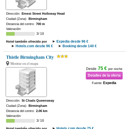
Dirección:
Ernest Street Holloway Head
Ciudad (Zona):
Birmingham
Distancia del centro:
700 m
Valoración:
3/ 10
Expedia desde 96 €
Hotel también ofrecido por
Hotels.com desde 96 €
Booking desde 140 €
Thistle Birmingham City
Mostrar en el mapa
75 €
Desde
por noche
Detalles de la oferta
Expedia
Fuente
Dirección:
St Chads Queensway
Ciudad (Zona):
Birmingham
Distancia del centro:
2.06 km
Valoración:
3/ 10
Hotels.com desde 75 €
Hotel también ofrecido por