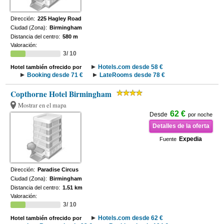
Dirección:
225 Hagley Road
Ciudad (Zona):
Birmingham
Distancia del centro:
580 m
Valoración:
3/ 10
Hotels.com desde 58 €
Hotel también ofrecido por
Booking desde 71 €
LateRooms desde 78 €
Copthorne Hotel Birmingham
Mostrar en el mapa
62 €
Desde
por noche
Detalles de la oferta
Expedia
Fuente
Dirección:
Paradise Circus
Ciudad (Zona):
Birmingham
Distancia del centro:
1.51 km
Valoración:
3/ 10
Hotels.com desde 62 €
Hotel también ofrecido por