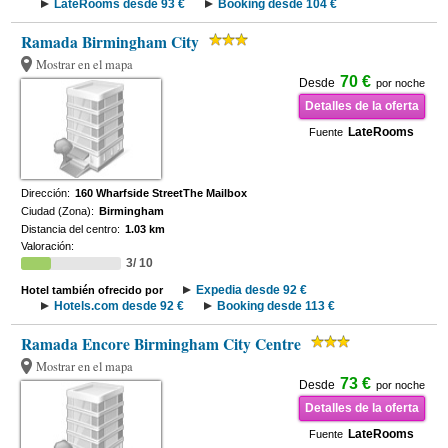
LateRooms desde 93 €
Booking desde 104 €
Ramada Birmingham City
Mostrar en el mapa
70 €
Desde
por noche
Detalles de la oferta
LateRooms
Fuente
Dirección:
160 Wharfside StreetThe Mailbox
Ciudad (Zona):
Birmingham
Distancia del centro:
1.03 km
Valoración:
3/ 10
Expedia desde 92 €
Hotel también ofrecido por
Hotels.com desde 92 €
Booking desde 113 €
Ramada Encore Birmingham City Centre
Mostrar en el mapa
73 €
Desde
por noche
Detalles de la oferta
LateRooms
Fuente