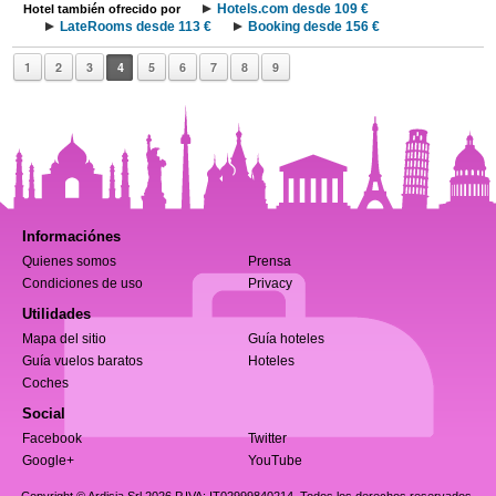
Hotels.com desde 109 €
Hotel también ofrecido por
LateRooms desde 113 €
Booking desde 156 €
1
2
3
4
5
6
7
8
9
Informaciónes
Quienes somos
Prensa
Condiciones de uso
Privacy
Utilidades
Mapa del sitio
Guía hoteles
Guía vuelos baratos
Hoteles
Coches
Social
Facebook
Twitter
Google+
YouTube