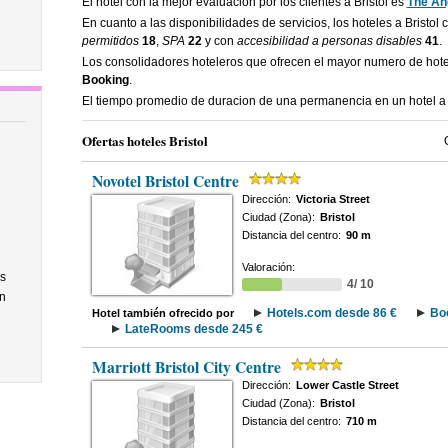
El hotel con la mejor evaluacion por los clientes a Bristol es
The Ang
En cuanto a las disponibilidades de servicios, los hoteles a Bristol
permitidos
18
,
SPA
22
y con
accesibilidad a personas disables
41
.
Los consolidadores hoteleros que ofrecen el mayor numero de hote
Booking
.
El tiempo promedio de duracion de una permanencia en un hotel a 
Ofertas hoteles Bristol
Novotel Bristol Centre
Dirección:
Victoria Street
Ciudad (Zona):
Bristol
Distancia del centro:
90 m
Valoración:
s
4/ 10
n
Hotels.com desde 86 €
Bo
Hotel también ofrecido por
LateRooms desde 245 €
Marriott Bristol City Centre
Dirección:
Lower Castle Street
Ciudad (Zona):
Bristol
Distancia del centro:
710 m