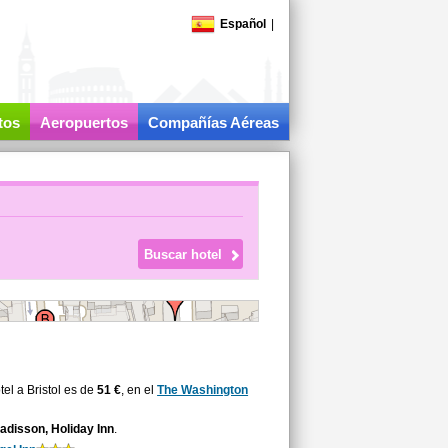
Español
|
tos
Aeropuertos
Compañías Aéreas
el a Bristol es de
51 €
, en el
The Washington
disson, Holiday Inn
.