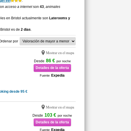
el Inn
.
 con
acceso a internet
son
43
,
animales
les en Bristol actualmente son
Laterooms y
Bristol es de
2 dias
.
Ordenar por
Mostrar en el mapa
86 €
Desde
por noche
Detalles de la oferta
Expedia
Fuente
oking desde 95 €
Mostrar en el mapa
103 €
Desde
por noche
Detalles de la oferta
Expedia
Fuente