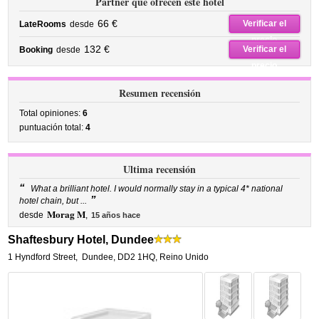
Partner que ofrecen este hotel
66 €
Verificar el
LateRooms
desde
precio
132 €
Verificar el
Booking
desde
precio
Resumen recensión
Total opiniones:
6
puntuación total:
4
Ultima recensión
“
What a brilliant hotel. I would normally stay in a typical 4* national
”
hotel chain, but ...
Morag M
desde
,
15 años hace
Shaftesbury Hotel, Dundee
1 Hyndford Street
,
Dundee
,
DD2 1HQ,
Reino Unido