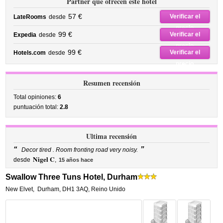
Partner que ofrecen este hotel
57 €
Verificar el
LateRooms
desde
precio
99 €
Verificar el
Expedia
desde
precio
99 €
Verificar el
Hotels.com
desde
precio
Resumen recensión
Total opiniones:
6
puntuación total:
2.8
Ultima recensión
“
”
Decor tired . Room fronting road very noisy.
Nigel C
desde
,
15 años hace
Swallow Three Tuns Hotel, Durham
New Elvet
,
Durham
,
DH1 3AQ,
Reino Unido