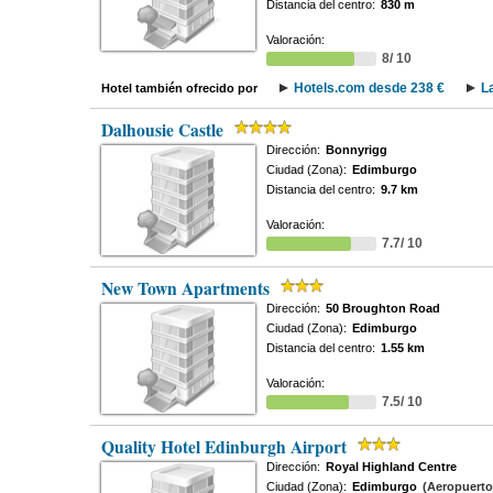
Distancia del centro:
830 m
Valoración:
8/ 10
Hotels.com desde 238 €
L
Hotel también ofrecido por
Dalhousie Castle
Dirección:
Bonnyrigg
Ciudad (Zona):
Edimburgo
Distancia del centro:
9.7 km
Valoración:
7.7/ 10
New Town Apartments
Dirección:
50 Broughton Road
Ciudad (Zona):
Edimburgo
Distancia del centro:
1.55 km
Valoración:
7.5/ 10
Quality Hotel Edinburgh Airport
Dirección:
Royal Highland Centre
Ciudad (Zona):
Edimburgo
(Aeropuerto