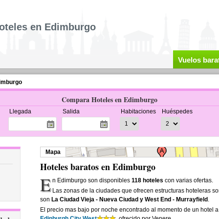
oteles en Edimburgo
Vuelos bara
imburgo
Compara Hoteles en Edimburgo
Llegada
Salida
Habitaciones
Huéspedes
Mapa
Hoteles baratos en Edimburgo
E
n Edimburgo son disponibles
118 hoteles
con varias ofertas.
Las zonas de la ciudades que ofrecen estructuras hoteleras s
son
La Ciudad Vieja - Nueva Ciudad y West End - Murrayfield
.
El precio mas bajo por noche encontrado al momento de un hotel 
Edinburgh City West
, ofrecido por Venere.