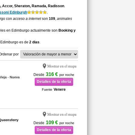
, Accor, Sheraton, Ramada, Radisson
.
ssoni Edinburgh
.
urgo con
acceso a internet
son
109
,
animales
teles en Edimburgo actualmente son
Booking y
a Edimburgo es de
2 dias
.
Ordenar por
Mostrar en el mapa
316 €
Desde
por noche
ieja - Nueva
Detalles de la oferta
Venere
Fuente
Mostrar en el mapa
 Queensferry
109 €
Desde
por noche
Detalles de la oferta