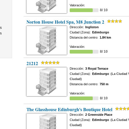
Valoración:
8/ 10
Norton House Hotel Spa, M8 Junction 2
Dirección:
Ingliston
s
Ciudad (Zona):
Edimburgo
n
Distancia del centro:
1.84 km
Valoración:
8/ 10
21212
Dirección:
3 Royal Terrace
Ciudad (Zona):
Edimburgo
(La Ciudad V
Ciudad)
Distancia del centro:
750 m
Valoración:
8/ 10
The Glasshouse Edinburgh's Boutique Hotel
Dirección:
2 Greenside Place
Ciudad (Zona):
Edimburgo
(La Ciudad V
Ciudad)