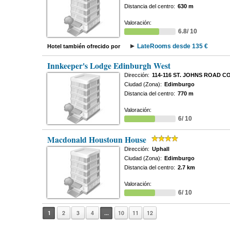
Distancia del centro:
630 m
Valoración:
6.8/ 10
LateRooms desde 135 €
Hotel también ofrecido por
Innkeeper's Lodge Edinburgh West
Dirección:
114-116 ST. JOHNS ROAD 
Ciudad (Zona):
Edimburgo
Distancia del centro:
770 m
Valoración:
6/ 10
Macdonald Houstoun House
Dirección:
Uphall
Ciudad (Zona):
Edimburgo
Distancia del centro:
2.7 km
Valoración:
6/ 10
1
2
3
4
...
10
11
12