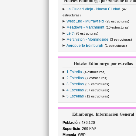
Hoteles Edimburgo por zonas de la ci
La Ciudad Vieja - Nueva Ciudad
(47
estructuras)
West End - Murrayfield
(25 estructuras)
Meadows - Marchmont
(10 estructuras)
Leith
(8 estructuras)
Merchiston - Morningside
(3 estructuras)
Aeropuerto Edinburgh
(1 estructuras)
Hoteles Edimburgo por estrellas
1 Estrella
(4 estructuras)
2 Estrellas
(7 estructuras)
3 Estrellas
(55 estructuras)
4 Estrellas
(37 estructuras)
5 Estrellas
(12 estructuras)
Edimburgo, Información General
Población
: 486.120
Superficie
: 269 KM²
Moneda
: GBP