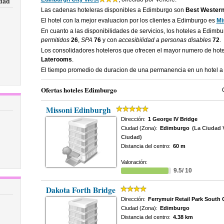
udad
Las cadenas hoteleras disponibles a Edimburgo son
Best Western
El hotel con la mejor evaluacion por los clientes a Edimburgo es
Mi
En cuanto a las disponibilidades de servicios, los hoteles a Edimb
permitidos
26
,
SPA
76
y con
accesibilidad a personas disables
72
.
Los consolidadores hoteleros que ofrecen el mayor numero de ho
Laterooms
.
El tiempo promedio de duracion de una permanencia en un hotel 
Ofertas hoteles Edimburgo
Missoni Edinburgh
Dirección:
1 George IV Bridge
Ciudad (Zona):
Edimburgo
(La Ciudad V
Ciudad)
Distancia del centro:
60 m
Valoración:
9.5/ 10
Dakota Forth Bridge
Dirección:
Ferrymuir Retail Park South
Ciudad (Zona):
Edimburgo
Distancia del centro:
4.38 km