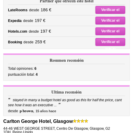
Partner que ofrecen este hotel
186 €
Verificar el
LateRooms
desde
precio
197 €
Verificar el
Expedia
desde
precio
197 €
Verificar el
Hotels.com
desde
precio
259 €
Verificar el
Booking
desde
precio
Resumen recensión
Total opiniones:
6
puntuación total:
4
Ultima recensión
“
stayed in many a budget hotel as good as this for half the price, cant
”
see how it was an executive ...
p brown
desde
,
15 años hace
Carlton George Hotel, Glasgow
44-46 WEST GEORGE STREET
,
Centro De Glasgow,
Glasgow
,
G2
1DH,
Reino Unido