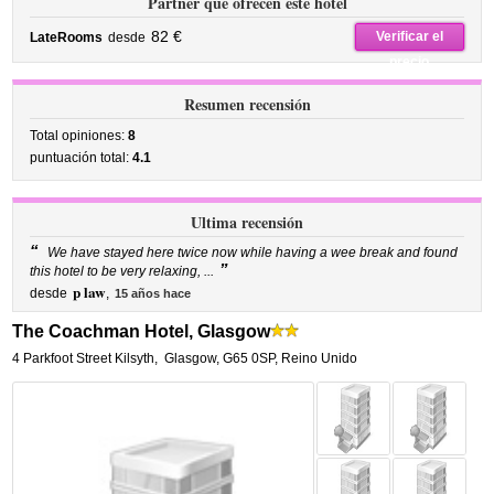
Partner que ofrecen este hotel
82 €
Verificar el
LateRooms
desde
precio
Resumen recensión
Total opiniones:
8
puntuación total:
4.1
Ultima recensión
“
We have stayed here twice now while having a wee break and found
”
this hotel to be very relaxing, ...
p law
desde
,
15 años hace
The Coachman Hotel, Glasgow
4 Parkfoot Street Kilsyth
,
Glasgow
,
G65 0SP,
Reino Unido