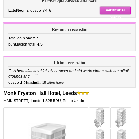
Partner que ofrecen este hotel
74 €
Verificar el
LateRooms
desde
precio
Resumen recensión
Total opiniones:
7
puntuación total:
4.5
Ultima recensión
“
A beautifull hotel full of character and old world charm, with beautifull
”
grounds and ...
J Marshall
desde
,
15 años hace
Monk Fryston Hall Hotel, Leeds
MAIN STREET
,
Leeds
,
LS25 5DU,
Reino Unido