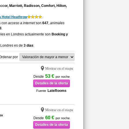
cor, Marriott, Radisson, Comfort, Hilton,
a Hotel Heathrow
.
es con
acceso a internet
son
647
,
animales
8
.
eles en Londres actualmente son
Booking y
a Londres es de
3 dias
.
Ordenar por
Mostrar en el mapa
53 €
Desde
por noche
Detalles de la oferta
LateRooms
Fuente
Mostrar en el mapa
ex
60 €
Desde
por noche
Detalles de la oferta