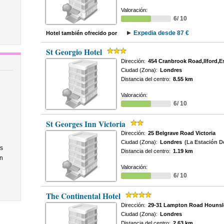
Valoración:
6/ 10
Expedia desde 87 €
Hotel también ofrecido por
St Georgio Hotel
Dirección:
454 Cranbrook Road,Ilford,E
Ciudad (Zona):
Londres
Distancia del centro:
8.55 km
Valoración:
6/ 10
St Georges Inn Victoria
Dirección:
25 Belgrave Road Victoria
Ciudad (Zona):
Londres
(La Estación De
s
Distancia del centro:
1.19 km
n
Valoración:
6/ 10
The Continental Hotel
Dirección:
29-31 Lampton Road Houns
Ciudad (Zona):
Londres
Distancia del centro:
2.63 km