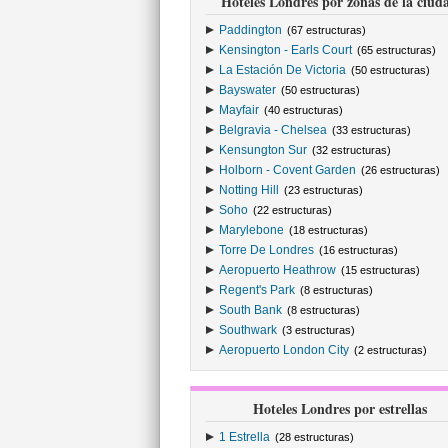
Hoteles Londres por zonas de la ciud
Paddington
(67 estructuras)
Kensington - Earls Court
(65 estructuras)
La Estación De Victoria
(50 estructuras)
Bayswater
(50 estructuras)
Mayfair
(40 estructuras)
Belgravia - Chelsea
(33 estructuras)
Kensungton Sur
(32 estructuras)
Holborn - Covent Garden
(26 estructuras)
Notting Hill
(23 estructuras)
Soho
(22 estructuras)
Marylebone
(18 estructuras)
Torre De Londres
(16 estructuras)
Aeropuerto Heathrow
(15 estructuras)
Regent's Park
(8 estructuras)
South Bank
(8 estructuras)
Southwark
(3 estructuras)
Aeropuerto London City
(2 estructuras)
Hoteles Londres por estrellas
1 Estrella
(28 estructuras)