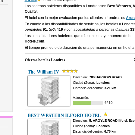
ad
Las cadenas hoteleras disponibles a Londres son
Best Western, Ac
Quality
.
El hotel con la mejor evaluacion por los clientes a Londres es
Aror
En cuanto a las disponibilidades de servicios, los hoteles a Londr
permitidos
91
,
SPA
419
y con
accesibilidad a personas disables
33
Los consolidadores hoteleros que ofrecen el mayor numero de hot
Hotels.com
.
El tiempo promedio de duracion de una permanencia en un hotel 
Ofertas hoteles Londres
The William IV
Dirección:
786 HARROW ROAD
Ciudad (Zona):
Londres
Distancia del centro:
3.21 km
Valoración:
6/ 10
BEST WESTERN ILFORD HOTEL
Dirección:
5, ARGYLE ROAD Ilford, Ess
Ciudad (Zona):
Londres
Distancia del centro:
6.76 km