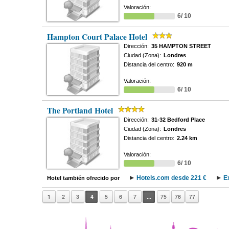
Valoración:
6/ 10
Hampton Court Palace Hotel
Dirección:
35 HAMPTON STREET
Ciudad (Zona):
Londres
Distancia del centro:
920 m
Valoración:
6/ 10
The Portland Hotel
Dirección:
31-32 Bedford Place
Ciudad (Zona):
Londres
Distancia del centro:
2.24 km
Valoración:
6/ 10
Hotels.com desde 221 €
E
Hotel también ofrecido por
1
2
3
4
5
6
7
...
75
76
77