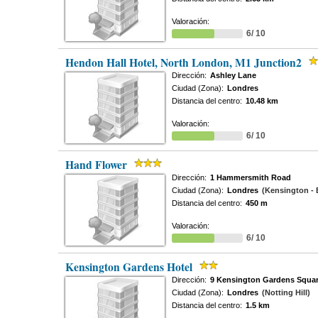
Valoración:
6/ 10
Hendon Hall Hotel, North London, M1 Junction2
Dirección:
Ashley Lane
Ciudad (Zona):
Londres
Distancia del centro:
10.48 km
Valoración:
6/ 10
Hand Flower
Dirección:
1 Hammersmith Road
Ciudad (Zona):
Londres
(Kensington - 
Distancia del centro:
450 m
Valoración:
6/ 10
Kensington Gardens Hotel
Dirección:
9 Kensington Gardens Squar
Ciudad (Zona):
Londres
(Notting Hill)
Distancia del centro:
1.5 km