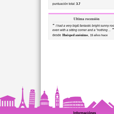
puntuación total:
3.7
Ultima recensión
“
I had a very big& fantastic bright sunny ro
”
even with a sitting corner and a "nothing ...
Huésped anónimo
desde
,
15 años hace
Informaciónes