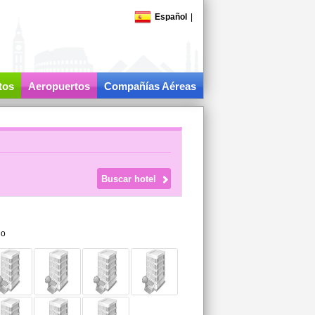
Español
|
tos
Aeropuertos
Compañías Aéreas
do