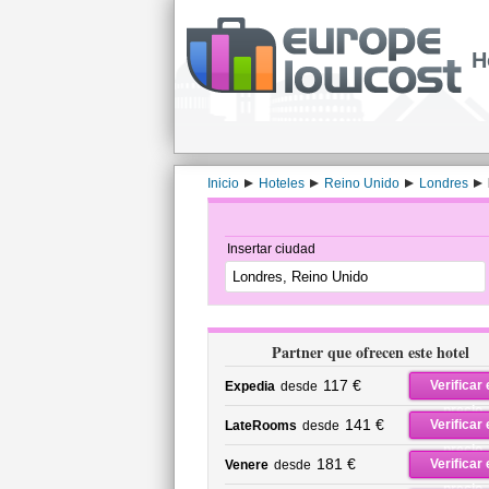
H
Inicio
Hoteles
Reino Unido
Londres
Insertar ciudad
Partner que ofrecen este hotel
117 €
Verificar 
Expedia
desde
precio
141 €
Verificar 
LateRooms
desde
precio
181 €
Verificar 
Venere
desde