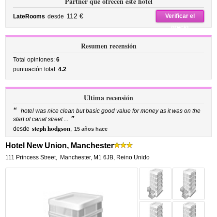
Partner que ofrecen este hotel
112 €
Verificar el
LateRooms
desde
precio
Resumen recensión
Total opiniones:
6
puntuación total:
4.2
Ultima recensión
“
hotel was nice clean but basic good value for money as it was on the
”
start of canal street ...
steph hodgson
desde
,
15 años hace
Hotel New Union, Manchester
111 Princess Street
,
Manchester
,
M1 6JB,
Reino Unido