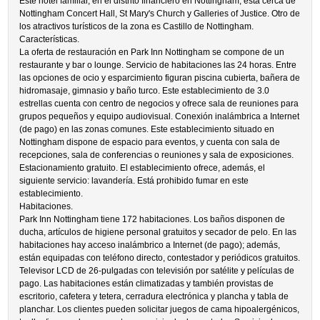
Este hotel familiar, en el distrito financiero en Nottingham, está cerca de
Nottingham Concert Hall, St Mary's Church y Galleries of Justice. Otro de
los atractivos turísticos de la zona es Castillo de Nottingham.
Características.
La oferta de restauración en Park Inn Nottingham se compone de un
restaurante y bar o lounge. Servicio de habitaciones las 24 horas. Entre
las opciones de ocio y esparcimiento figuran piscina cubierta, bañera de
hidromasaje, gimnasio y baño turco. Este establecimiento de 3.0
estrellas cuenta con centro de negocios y ofrece sala de reuniones para
grupos pequeños y equipo audiovisual. Conexión inalámbrica a Internet
(de pago) en las zonas comunes. Este establecimiento situado en
Nottingham dispone de espacio para eventos, y cuenta con sala de
recepciones, sala de conferencias o reuniones y sala de exposiciones.
Estacionamiento gratuito. El establecimiento ofrece, además, el
siguiente servicio: lavandería. Está prohibido fumar en este
establecimiento.
Habitaciones.
Park Inn Nottingham tiene 172 habitaciones. Los baños disponen de
ducha, artículos de higiene personal gratuitos y secador de pelo. En las
habitaciones hay acceso inalámbrico a Internet (de pago); además,
están equipadas con teléfono directo, contestador y periódicos gratuitos.
Televisor LCD de 26-pulgadas con televisión por satélite y películas de
pago. Las habitaciones están climatizadas y también provistas de
escritorio, cafetera y tetera, cerradura electrónica y plancha y tabla de
planchar. Los clientes pueden solicitar juegos de cama hipoalergénicos,