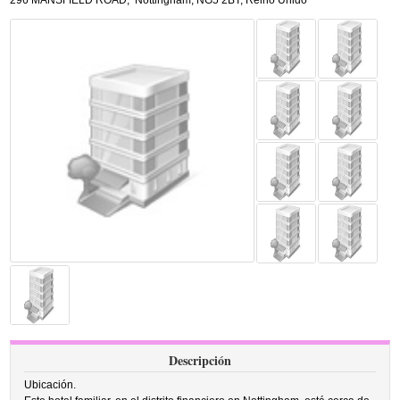
296 MANSFIELD ROAD
,
Nottingham
,
NG5 2BT,
Reino Unido
Descripción
Ubicación.