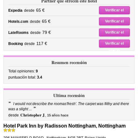
Partner que ofrecen este hotel
65 €
Verificar el
Expedia
desde
precio
65 €
Verificar el
Hotels.com
desde
precio
79 €
Verificar el
LateRooms
desde
precio
117 €
Verificar el
Booking
desde
precio
Resumen recensión
Total opiniones:
9
puntuación total:
3.4
Ultima recensión
“
I would not describe the roomas'fresh'. The carpet was filthy and there
”
was a slight ...
Christopher J
desde
,
15 años hace
Hotel Park Inn by Radisson Nottingham, Nottingham