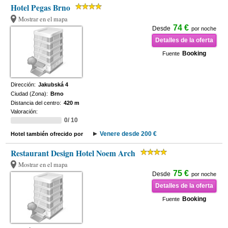
Hotel Pegas Brno
Mostrar en el mapa
74 €
Desde
por noche
Detalles de la oferta
Booking
Fuente
Dirección:
Jakubská 4
Ciudad (Zona):
Brno
Distancia del centro:
420 m
Valoración:
0/ 10
Venere desde 200 €
Hotel también ofrecido por
Restaurant Design Hotel Noem Arch
Mostrar en el mapa
75 €
Desde
por noche
Detalles de la oferta
Booking
Fuente