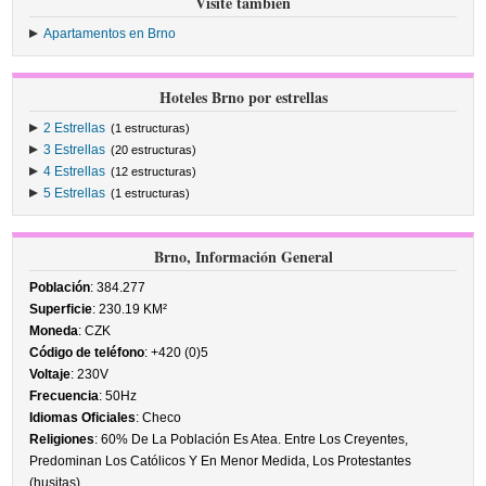
Visite también
Apartamentos en Brno
Hoteles Brno por estrellas
2 Estrellas
(1 estructuras)
3 Estrellas
(20 estructuras)
4 Estrellas
(12 estructuras)
5 Estrellas
(1 estructuras)
Brno, Información General
Población
: 384.277
Superficie
: 230.19 KM²
Moneda
: CZK
Código de teléfono
: +420 (0)5
Voltaje
: 230V
Frecuencia
: 50Hz
Idiomas Oficiales
: Checo
Religiones
: 60% De La Población Es Atea. Entre Los Creyentes,
Predominan Los Católicos Y En Menor Medida, Los Protestantes
(husitas).