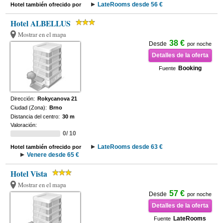
LateRooms desde 56 €
Hotel también ofrecido por
Hotel ALBELLUS
Mostrar en el mapa
38 €
Desde
por noche
Detalles de la oferta
Booking
Fuente
Dirección:
Rokycanova 21
Ciudad (Zona):
Brno
Distancia del centro:
30 m
Valoración:
0/ 10
LateRooms desde 63 €
Hotel también ofrecido por
Venere desde 65 €
Hotel Vista
Mostrar en el mapa
57 €
Desde
por noche
Detalles de la oferta
LateRooms
Fuente