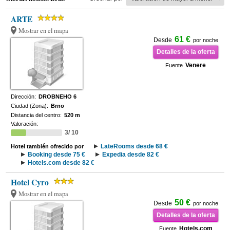
ARTE
Mostrar en el mapa
61 €
Desde
por noche
Detalles de la oferta
Venere
Fuente
Dirección:
DROBNEHO 6
Ciudad (Zona):
Brno
Distancia del centro:
520 m
Valoración:
3/ 10
LateRooms desde 68 €
Hotel también ofrecido por
Booking desde 75 €
Expedia desde 82 €
Hotels.com desde 82 €
Hotel Cyro
Mostrar en el mapa
50 €
Desde
por noche
Detalles de la oferta
Hotels.com
Fuente