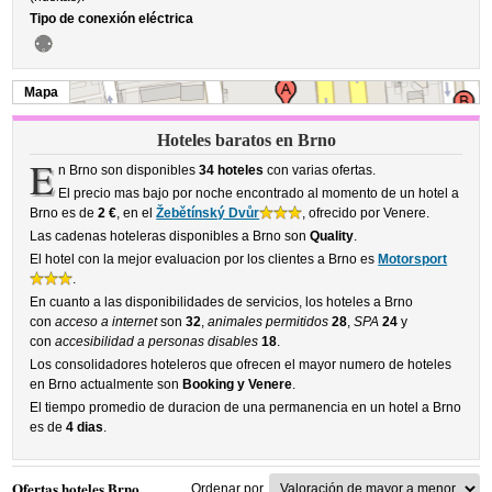
Tipo de conexión eléctrica
Mapa
Hoteles baratos en Brno
E
n Brno son disponibles
34 hoteles
con varias ofertas.
El precio mas bajo por noche encontrado al momento de un hotel a
Brno es de
2 €
, en el
Žebětínský Dvůr
, ofrecido por Venere.
Las cadenas hoteleras disponibles a Brno son
Quality
.
El hotel con la mejor evaluacion por los clientes a Brno es
Motorsport
.
En cuanto a las disponibilidades de servicios, los hoteles a Brno
con
acceso a internet
son
32
,
animales permitidos
28
,
SPA
24
y
con
accesibilidad a personas disables
18
.
Los consolidadores hoteleros que ofrecen el mayor numero de hoteles
en Brno actualmente son
Booking y Venere
.
El tiempo promedio de duracion de una permanencia en un hotel a Brno
es de
4 dias
.
Ofertas hoteles Brno
Ordenar por