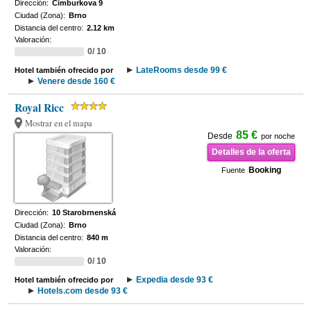
Dirección:
Cimburkova 9
Ciudad (Zona):
Brno
Distancia del centro:
2.12 km
Valoración:
0/ 10
LateRooms desde 99 €
Hotel también ofrecido por
Venere desde 160 €
Royal Ricc
Mostrar en el mapa
85 €
Desde
por noche
Detalles de la oferta
Booking
Fuente
Dirección:
10 Starobrnenská
Ciudad (Zona):
Brno
Distancia del centro:
840 m
Valoración:
0/ 10
Expedia desde 93 €
Hotel también ofrecido por
Hotels.com desde 93 €