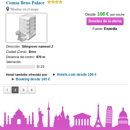
Comsa Brno Palace
Mostrar en el mapa
106 €
Desde
por noche
Detalles de la oferta
Expedia
Fuente
Dirección:
Silingrovo namesti 2
Ciudad (Zona):
Brno
Distancia del centro:
870 m
Valoración:
0/ 10
Hotels.com desde 106 €
Hotel también ofrecido por
Booking desde 165 €
1
2
3
4