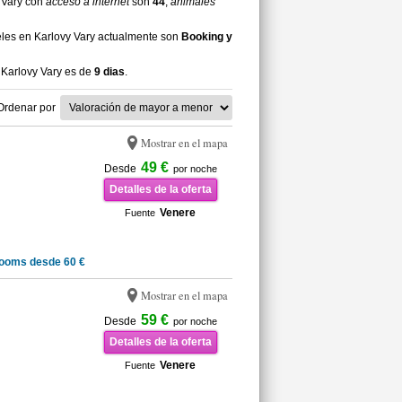
y Vary con
acceso a internet
son
44
,
animales
eles en Karlovy Vary actualmente son
Booking y
 Karlovy Vary es de
9 dias
.
Ordenar por
Mostrar en el mapa
49 €
Desde
por noche
Detalles de la oferta
Venere
Fuente
ooms desde 60 €
Mostrar en el mapa
59 €
Desde
por noche
Detalles de la oferta
Venere
Fuente