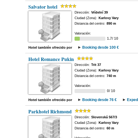
Salvator hotel
Dirección:
Vrídelní 39
Ciudad (Zona):
Karlovy Vary
Distancia del centro:
890 m
Valoración:
1.7/ 10
Booking desde 100 €
Hotel también ofrecido por
Hotel Romance Pukin
Dirección:
Trit 37
Ciudad (Zona):
Karlovy Vary
Distancia del centro:
740 m
Valoración:
0/ 10
Booking desde 76 €
Exped
Hotel también ofrecido por
Parkhotel Richmond
Dirección:
Slovenská 567/3
Ciudad (Zona):
Karlovy Vary
Distancia del centro:
60 m