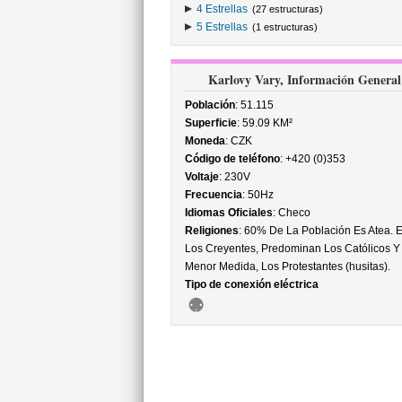
4 Estrellas
(27 estructuras)
5 Estrellas
(1 estructuras)
Karlovy Vary, Información General
Población
: 51.115
Superficie
: 59.09 KM²
Moneda
: CZK
Código de teléfono
: +420 (0)353
Voltaje
: 230V
Frecuencia
: 50Hz
Idiomas Oficiales
: Checo
Religiones
: 60% De La Población Es Atea. E
Los Creyentes, Predominan Los Católicos Y
Menor Medida, Los Protestantes (husitas).
Tipo de conexión eléctrica