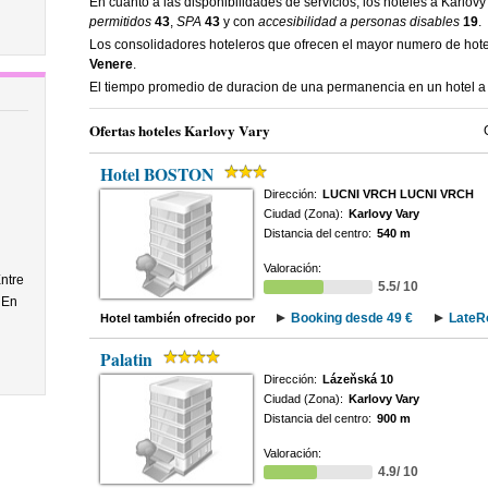
En cuanto a las disponibilidades de servicios, los hoteles a Karlov
permitidos
43
,
SPA
43
y con
accesibilidad a personas disables
19
.
Los consolidadores hoteleros que ofrecen el mayor numero de hot
Venere
.
El tiempo promedio de duracion de una permanencia en un hotel a
Ofertas hoteles Karlovy Vary
Hotel BOSTON
Dirección:
LUCNI VRCH LUCNI VRCH
Ciudad (Zona):
Karlovy Vary
Distancia del centro:
540 m
Valoración:
ntre
5.5/ 10
 En
Booking desde 49 €
LateR
Hotel también ofrecido por
Palatin
Dirección:
Lázeňská 10
Ciudad (Zona):
Karlovy Vary
Distancia del centro:
900 m
Valoración:
4.9/ 10