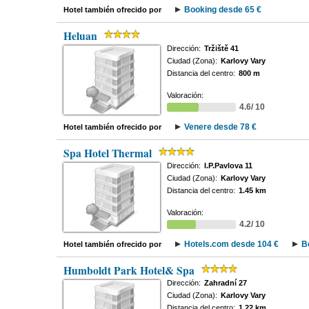
Booking desde 65 €
Hotel también ofrecido por
Heluan
Dirección:
Tržiště 41
Ciudad (Zona):
Karlovy Vary
Distancia del centro:
800 m
Valoración:
4.6/ 10
Venere desde 78 €
Hotel también ofrecido por
Spa Hotel Thermal
Dirección:
I.P.Pavlova 11
Ciudad (Zona):
Karlovy Vary
Distancia del centro:
1.45 km
Valoración:
4.2/ 10
Hotels.com desde 104 €
B
Hotel también ofrecido por
Humboldt Park Hotel& Spa
Dirección:
Zahradní 27
Ciudad (Zona):
Karlovy Vary
Distancia del centro:
1.22 km