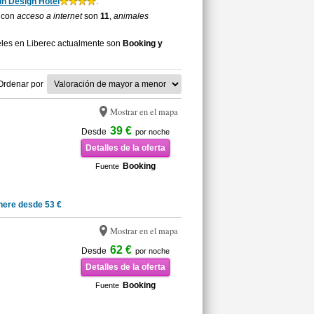
un Design Hotel
.
c con
acceso a internet
son
11
,
animales
eles en Liberec actualmente son
Booking y
Ordenar por
Mostrar en el mapa
39 €
Desde
por noche
Detalles de la oferta
Booking
Fuente
nere desde 53 €
Mostrar en el mapa
62 €
Desde
por noche
Detalles de la oferta
Booking
Fuente