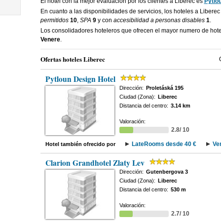
El hotel con la mejor evaluacion por los clientes a Liberec es
Pytlo
En cuanto a las disponibilidades de servicios, los hoteles a Libere
permitidos
10
,
SPA
9
y con
accesibilidad a personas disables
1
.
Los consolidadores hoteleros que ofrecen el mayor numero de hot
Venere
.
Ofertas hoteles Liberec
Pytloun Design Hotel
Dirección:
Proletáská 195
Ciudad (Zona):
Liberec
Distancia del centro:
3.14 km
Valoración:
2.8/ 10
LateRooms desde 40 €
Ve
Hotel también ofrecido por
Clarion Grandhotel Zlaty Lev
Dirección:
Gutenbergova 3
Ciudad (Zona):
Liberec
Distancia del centro:
530 m
Valoración:
2.7/ 10