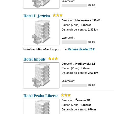
Valoración:
0/ 10
Hotel U Jezírka
Dirección:
Masarykova 438/44
Ciudad (Zona):
Liberec
Distancia del centro:
1.32 km
Valoración:
0/ 10
Venere desde 52 €
Hotel también ofrecido por
Hotel Impuls
Dirección:
Hodkovicka 52
Ciudad (Zona):
Liberec
Distancia del centro:
2.66 km
Valoración:
0/ 10
Hotel Praha Liberec
Dirección:
Železná 2/1
Ciudad (Zona):
Liberec
Distancia del centro:
670 m