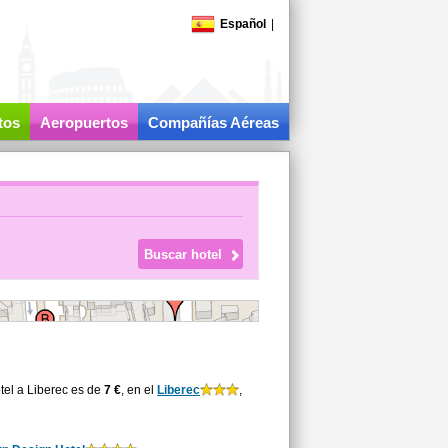
Español
|
tos
Aeropuertos
Compañías Aéreas
tel a Liberec es de
7 €
, en el
Liberec
,