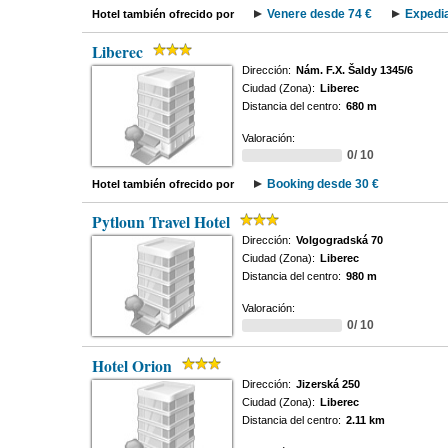
Venere desde 74 €
Expedia
Hotel también ofrecido por
Liberec
Dirección:
Nám. F.X. Šaldy 1345/6
Ciudad (Zona):
Liberec
Distancia del centro:
680 m
Valoración:
0/ 10
Booking desde 30 €
Hotel también ofrecido por
Pytloun Travel Hotel
Dirección:
Volgogradská 70
Ciudad (Zona):
Liberec
Distancia del centro:
980 m
Valoración:
0/ 10
Hotel Orion
Dirección:
Jizerská 250
Ciudad (Zona):
Liberec
Distancia del centro:
2.11 km