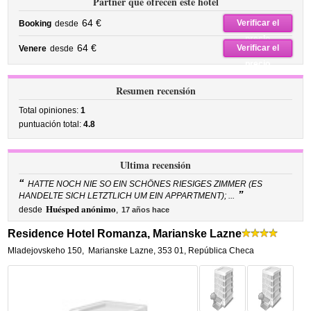
Partner que ofrecen este hotel
64 €
Verificar el
Booking
desde
precio
64 €
Verificar el
Venere
desde
precio
Resumen recensión
Total opiniones:
1
puntuación total:
4.8
Ultima recensión
“
HATTE NOCH NIE SO EIN SCHÖNES RIESIGES ZIMMER (ES
”
HANDELTE SICH LETZTLICH UM EIN APPARTMENT); ...
Huésped anónimo
desde
,
17 años hace
Residence Hotel Romanza, Marianske Lazne
Mladejovskeho 150
,
Marianske Lazne
,
353 01,
República Checa