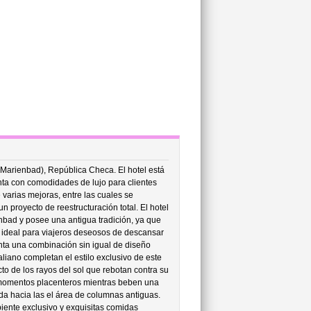
(Marienbad), República Checa. El hotel está
ta con comodidades de lujo para clientes
 varias mejoras, entre las cuales se
 proyecto de reestructuración total. El hotel
bad y posee una antigua tradición, ya que
ar ideal para viajeros deseosos de descansar
senta una combinación sin igual de diseño
aliano completan el estilo exclusivo de este
cto de los rayos del sol que rebotan contra su
 momentos placenteros mientras beben una
nda hacia las el área de columnas antiguas.
iente exclusivo y exquisitas comidas