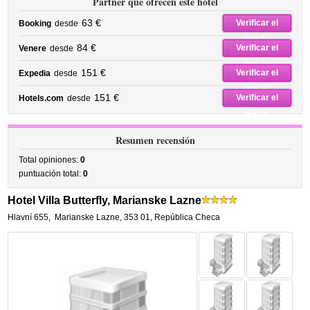
Partner que ofrecen este hotel
63 €
Verificar el
Booking
desde
precio
84 €
Verificar el
Venere
desde
precio
151 €
Verificar el
Expedia
desde
precio
151 €
Verificar el
Hotels.com
desde
precio
Resumen recensión
Total opiniones:
0
puntuación total:
0
Hotel Villa Butterfly, Marianske Lazne
Hlavní 655
,
Marianske Lazne
,
353 01,
República Checa