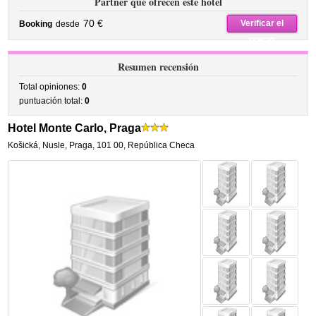
Partner que ofrecen este hotel
70 €
Verificar el
Booking
desde
precio
Resumen recensión
Total opiniones:
0
puntuación total:
0
Hotel Monte Carlo, Praga
Košická
,
Nusle,
Praga
,
101 00,
República Checa